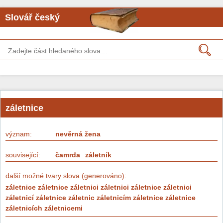
Slovář český
záletnice
význam:
nevěrná žena
související:
čamrda
záletník
další možné tvary slova (generováno):
záletnice záletnice záletnici záletnici záletnice záletnici
záletnicí záletnice záletnic záletnicím záletnice záletnice
záletnicích záletnicemi