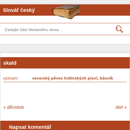
Slovář český
skald
význam:
severský pěvec hrdinských písní, básník
«
děvstvie
diel
»
Napsat komentář