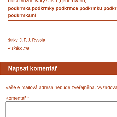
další možné tvary slova (generováno):
podkrmka podkrmky podkrmce podkrmku podk
podkrmkami
štítky:
J. F. J. Ryvola
«
skákovna
Napsat komentář
Vaše e-mailová adresa nebude zveřejněna.
Vyžadova
Komentář
*