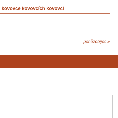
 kovovce kovovcích kovovci
penězobijec
»