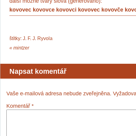
další možné tvary slova (generováno):
kovovec kovovce kovovci kovovec kovovče kov
štítky:
J. F. J. Ryvola
«
mintzer
Napsat komentář
Vaše e-mailová adresa nebude zveřejněna.
Vyžadova
Komentář
*