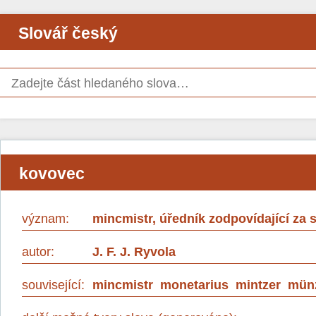
Slovář český
kovovec
význam:
mincmistr, úředník zodpovídající za
autor:
J. F. J. Ryvola
související:
mincmistr
monetarius
mintzer
mün