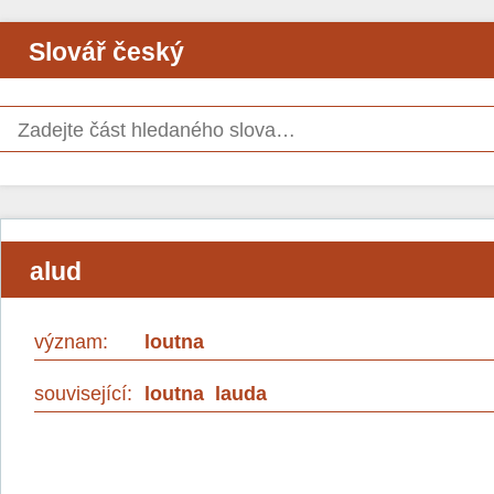
Slovář český
alud
význam:
loutna
související:
loutna
lauda