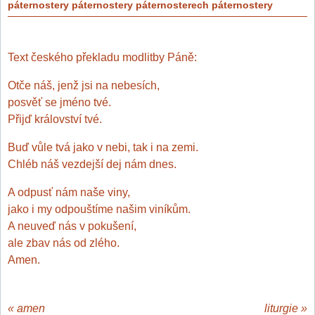
páternostery páternostery páternosterech páternostery
Text českého překladu modlitby Páně:
Otče náš, jenž jsi na nebesích,
posvěť se jméno tvé.
Přijď království tvé.
Buď vůle tvá jako v nebi, tak i na zemi.
Chléb náš vezdejší dej nám dnes.
A odpusť nám naše viny,
jako i my odpouštíme našim viníkům.
A neuveď nás v pokušení,
ale zbav nás od zlého.
Amen.
«
amen
liturgie
»