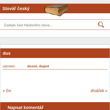
Slovář český
dus
význam:
dusot, dupot
«
črv
diváček
»
Napsat komentář