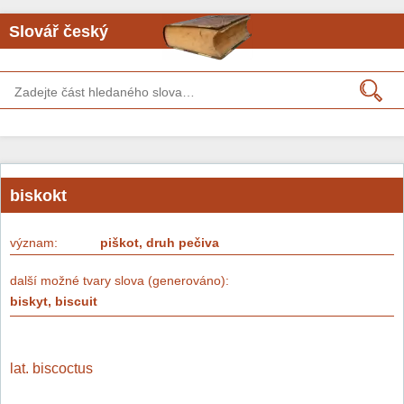
Slovář český
biskokt
význam:
piškot, druh pečiva
další možné tvary slova (generováno):
biskyt, biscuit
lat. biscoctus